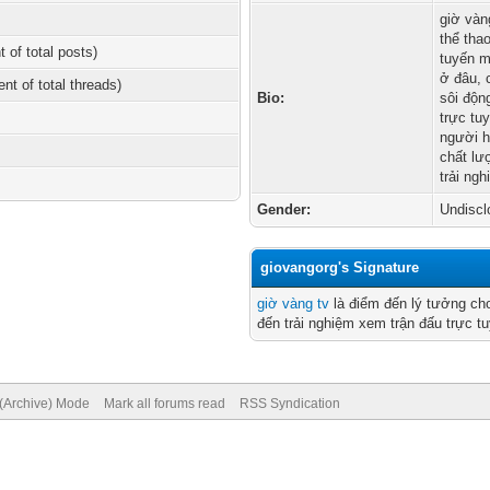
giờ vàn
thể tha
t of total posts)
tuyến m
ở đâu, 
ent of total threads)
Bio:
sôi độn
trực tu
người h
chất lư
trải ng
Gender:
Undiscl
giovangorg's Signature
giờ vàng tv
là điểm đến lý tưởng ch
đến trải nghiệm xem trận đấu trực t
 (Archive) Mode
Mark all forums read
RSS Syndication