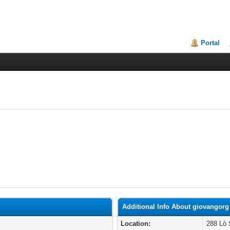
Portal
Additional Info About giovangorg
Location:
288 Lò 