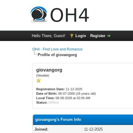
Hello There, Guest!
Login
Register
OH4 - Find Love and Romance
Profile of giovangorg
giovangorg
(Newbie)
Registration Date:
11-12-2025
Date of Birth:
06-07-2000 (26 years old)
Local Time:
08-08-2026 at 02:06 AM
Status:
Offline
giovangorg's Forum Info
Joined:
11-12-2025