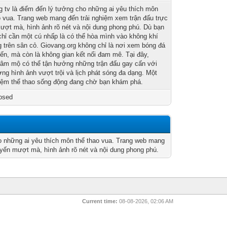
g tv là điểm đến lý tưởng cho những ai yêu thích môn
o vua. Trang web mang đến trải nghiệm xem trận đấu trực
ượt mà, hình ảnh rõ nét và nội dung phong phú. Dù bạn
chỉ cần một cú nhấp là có thể hòa mình vào không khí
g trên sân cỏ. Giovang.org không chỉ là nơi xem bóng đá
yến, mà còn là không gian kết nối đam mê. Tại đây,
âm mộ có thể tận hưởng những trận đấu gay cấn với
ợng hình ảnh vượt trội và lịch phát sóng đa dạng. Một
hiệm thể thao sống động đang chờ bạn khám phá.
osed
o những ai yêu thích môn thể thao vua. Trang web mang
uyến mượt mà, hình ảnh rõ nét và nội dung phong phú.
Current time:
08-08-2026, 02:06 AM