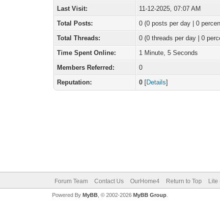
Last Visit:
11-12-2025, 07:07 AM
Total Posts:
0 (0 posts per day | 0 percen
Total Threads:
0 (0 threads per day | 0 perc
Time Spent Online:
1 Minute, 5 Seconds
Members Referred:
0
Reputation:
0
[
Details
]
Forum Team
Contact Us
OurHome4
Return to Top
Lite
Powered By
MyBB
, © 2002-2026
MyBB Group
.