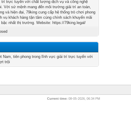
i trí trực tuyến với chất lượng dịch vụ và công nghệ
ội. Với sứ mệnh mang đến môi trường giải trí an toàn,
ng và hiện đại, 79king cung cấp hệ thống trò chơi phong
ch vụ khách hàng tận tâm cùng chính sách khuyến mãi
 bậc nhất thị trường. Website: https://79king.legal/
osed
t Nam, tiên phong trong lĩnh vực giải trí trực tuyến với
t trội
Current time:
08-05-2026, 06:34 PM