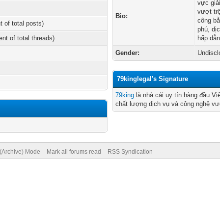
vực giả
vượt tr
Bio:
công bằ
t of total posts)
phú, dị
ent of total threads)
hấp dẫn
Gender:
Undiscl
79kinglegal's Signature
79king
là nhà cái uy tín hàng đầu Việ
chất lượng dịch vụ và công nghệ vượ
 (Archive) Mode
Mark all forums read
RSS Syndication