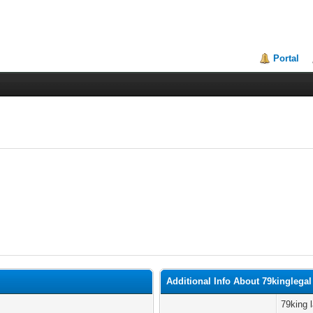
Portal
Additional Info About 79kinglegal
79king 