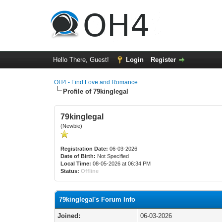
Hello There, Guest!
Login
Register
OH4 - Find Love and Romance
Profile of 79kinglegal
79kinglegal
(Newbie)
Registration Date:
06-03-2026
Date of Birth:
Not Specified
Local Time:
08-05-2026 at 06:34 PM
Status:
Offline
79kinglegal's Forum Info
Joined:
06-03-2026