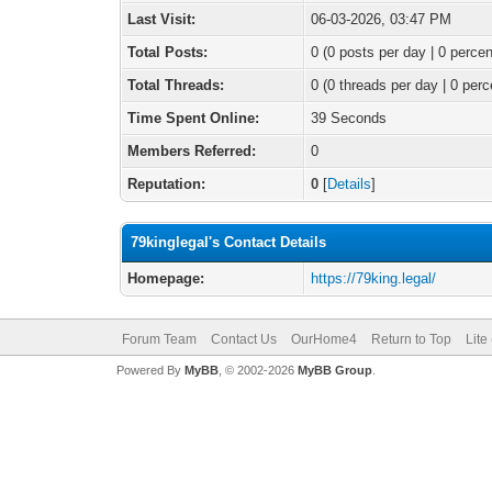
Last Visit:
06-03-2026, 03:47 PM
Total Posts:
0 (0 posts per day | 0 percen
Total Threads:
0 (0 threads per day | 0 perc
Time Spent Online:
39 Seconds
Members Referred:
0
Reputation:
0
[
Details
]
79kinglegal's Contact Details
Homepage:
https://79king.legal/
Forum Team
Contact Us
OurHome4
Return to Top
Lite
Powered By
MyBB
, © 2002-2026
MyBB Group
.