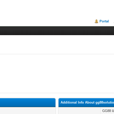
Portal
Additional Info About gg88soluti
GG88 là