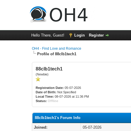
Hello There, Guest!
Login
Register
OH4 - Find Love and Romance
Profile of 88clb1tech1
88clb1tech1
(Newbie)
Registration Date:
05-07-2026
Date of Birth:
Not Specified
Local Time:
08-07-2026 at 11:36 PM
Status:
Offline
88clb1tech1's Forum Info
Joined:
05-07-2026