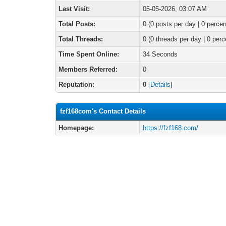
Last Visit:
05-05-2026, 03:07 AM
Total Posts:
0 (0 posts per day | 0 percen
Total Threads:
0 (0 threads per day | 0 perc
Time Spent Online:
34 Seconds
Members Referred:
0
Reputation:
0
[
Details
]
fzf168com's Contact Details
Homepage:
https://fzf168.com/