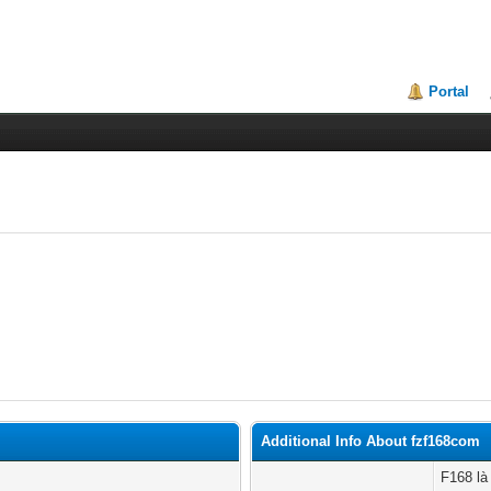
Portal
Additional Info About fzf168com
F168 là