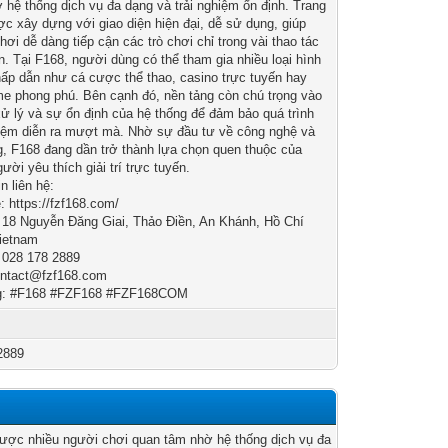
 hệ thống dịch vụ đa dạng và trải nghiệm ổn định. Trang
c xây dựng với giao diện hiện đại, dễ sử dụng, giúp
hơi dễ dàng tiếp cận các trò chơi chỉ trong vài thao tác
n. Tại F168, người dùng có thể tham gia nhiều loại hình
í hấp dẫn như cá cược thể thao, casino trực tuyến hay
me phong phú. Bên cạnh đó, nền tảng còn chú trọng vào
xử lý và sự ổn định của hệ thống để đảm bảo quá trình
hiệm diễn ra mượt mà. Nhờ sự đầu tư về công nghệ và
g, F168 đang dần trở thành lựa chọn quen thuộc của
ười yêu thích giải trí trực tuyến.
n liên hệ:
: https://fzf168.com/
: 18 Nguyễn Đăng Giai, Thảo Điền, An Khánh, Hồ Chí
ietnam
: 028 178 2889
ntact@fzf168.com
g: #F168 #FZF168 #FZF168COM
2889
n được nhiều người chơi quan tâm nhờ hệ thống dịch vụ đa