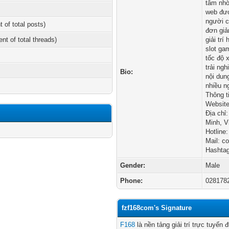
tâm nhờ
web đượ
người c
t of total posts)
đơn giả
ent of total threads)
giải tr
slot ga
tốc độ 
trải ng
Bio:
nội dun
nhiều ng
Thông ti
Website
Địa chỉ
Minh, V
Hotline
Mail:
co
Hashta
Gender:
Male
Phone:
028178
fzf168com's Signature
F168
là nền tảng giải trí trực tuyế