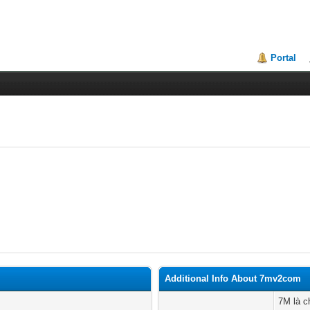
Portal
Additional Info About 7mv2com
7M là c