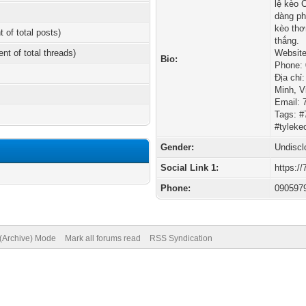
lệ kèo 
dàng ph
kèo thơ
t of total posts)
thắng.
ent of total threads)
Website
Bio:
Phone:
Địa chỉ
Minh, V
Email:
Tags: 
#tyleke
Gender:
Undiscl
Social Link 1:
https:/
Phone:
090597
 (Archive) Mode
Mark all forums read
RSS Syndication