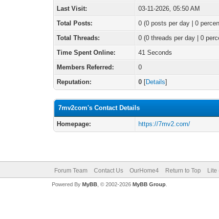
Last Visit:
03-11-2026, 05:50 AM
Total Posts:
0 (0 posts per day | 0 percen
Total Threads:
0 (0 threads per day | 0 perc
Time Spent Online:
41 Seconds
Members Referred:
0
Reputation:
0
[
Details
]
7mv2com's Contact Details
Homepage:
https://7mv2.com/
Forum Team
Contact Us
OurHome4
Return to Top
Lite
Powered By
MyBB
, © 2002-2026
MyBB Group
.