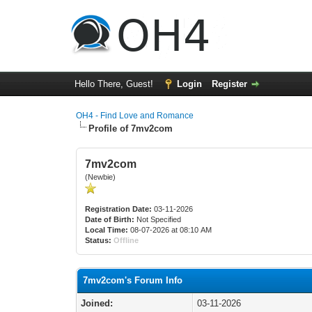
Hello There, Guest!
Login
Register
OH4 - Find Love and Romance
Profile of 7mv2com
7mv2com
(Newbie)
Registration Date:
03-11-2026
Date of Birth:
Not Specified
Local Time:
08-07-2026 at 08:10 AM
Status:
Offline
7mv2com's Forum Info
Joined:
03-11-2026