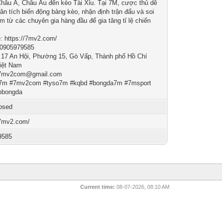
Châu Á, Châu Âu đến kèo Tài Xỉu. Tại 7M, cược thủ dễ
ân tích biến động bảng kèo, nhận định trận đấu và soi
m từ các chuyên gia hàng đầu để gia tăng tỉ lệ chiến
: https://7mv2.com/
 0905979585
: 17 An Hội, Phường 15, Gò Vấp, Thành phố Hồ Chí
iệt Nam
7mv2com@gmail.com
#7m #7mv2com #tyso7m #kqbd #bongda7m #7msport
obongda
osed
/7mv2.com/
9585
Current time:
08-07-2026, 08:10 AM