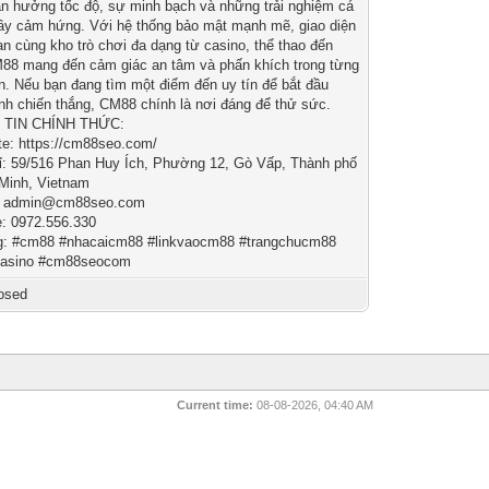
n hưởng tốc độ, sự minh bạch và những trải nghiệm cá
y cảm hứng. Với hệ thống bảo mật mạnh mẽ, giao diện
an cùng kho trò chơi đa dạng từ casino, thể thao đến
M88 mang đến cảm giác an tâm và phấn khích trong từng
n. Nếu bạn đang tìm một điểm đến uy tín để bắt đầu
ình chiến thắng, CM88 chính là nơi đáng để thử sức.
 TIN CHÍNH THỨC:
te: https://cm88seo.com/
hỉ: 59/516 Phan Huy Ích, Phường 12, Gò Vấp, Thành phố
Minh, Vietnam
:
admin@cm88seo.com
ne: 0972.556.330
ag: #cm88 #nhacaicm88 #linkvaocm88 #trangchucm88
asino #cm88seocom
osed
Current time:
08-08-2026, 04:40 AM