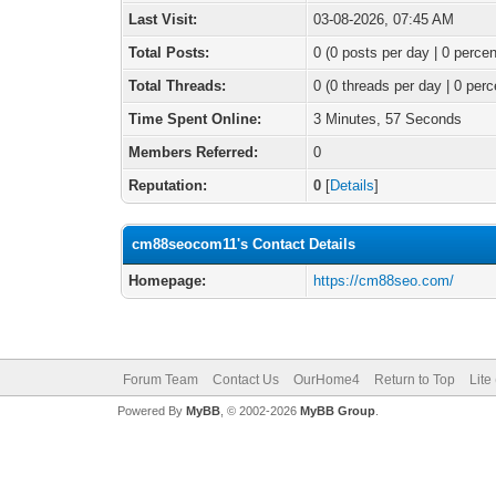
Last Visit:
03-08-2026, 07:45 AM
Total Posts:
0 (0 posts per day | 0 percen
Total Threads:
0 (0 threads per day | 0 perc
Time Spent Online:
3 Minutes, 57 Seconds
Members Referred:
0
Reputation:
0
[
Details
]
cm88seocom11's Contact Details
Homepage:
https://cm88seo.com/
Forum Team
Contact Us
OurHome4
Return to Top
Lite
Powered By
MyBB
, © 2002-2026
MyBB Group
.