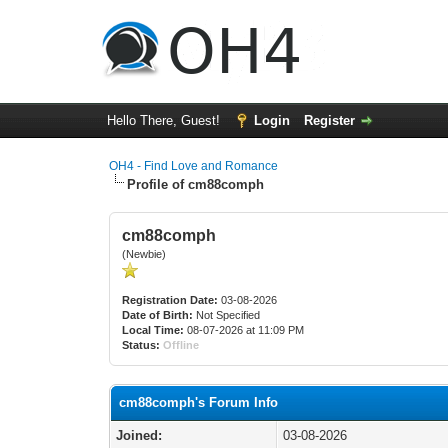
Hello There, Guest!
Login
Register
OH4 - Find Love and Romance
Profile of cm88comph
cm88comph
(Newbie)
Registration Date:
03-08-2026
Date of Birth:
Not Specified
Local Time:
08-07-2026 at 11:09 PM
Status:
Offline
cm88comph's Forum Info
Joined:
03-08-2026