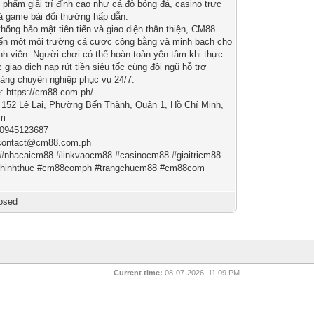
 phẩm giải trí đỉnh cao như cá độ bóng đá, casino trực
à game bài đổi thưởng hấp dẫn.
thống bảo mật tiên tiến và giao diện thân thiện, CM88
n một môi trường cá cược công bằng và minh bạch cho
nh viên. Người chơi có thể hoàn toàn yên tâm khi thực
 giao dịch nạp rút tiền siêu tốc cùng đội ngũ hỗ trợ
àng chuyên nghiệp phục vụ 24/7.
: https://cm88.com.ph/
: 152 Lê Lai, Phường Bến Thành, Quận 1, Hồ Chí Minh,
am
 0945123687
contact@cm88.com.ph
#nhacaicm88 #linkvaocm88 #casinocm88 #giaitricm88
hinhthuc #cm88comph #trangchucm88 #cm88com
8
osed
Current time:
08-07-2026, 11:09 PM